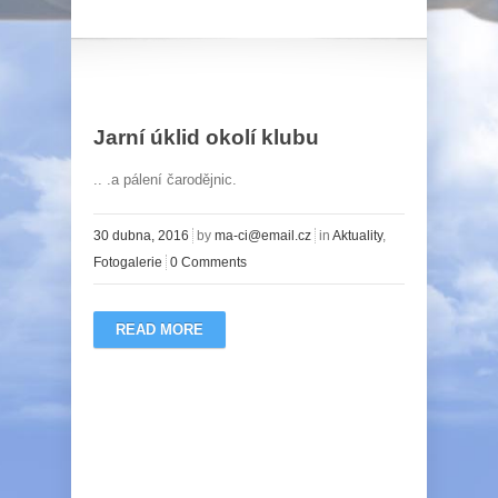
Jarní úklid okolí klubu
.. .a pálení čarodějnic.
30 dubna, 2016
by
ma-ci@email.cz
in
Aktuality
,
Fotogalerie
0 Comments
READ MORE