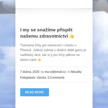
I my se snažíme přispět
našemu zdravotnictví
Tiskneme štíty pro nemocnici i charitu v
Přerově. Jelikož sehnat v dnešní době gumu je
nadlidský úkol, tak si ji pro štíty pálíme na
laseru sami
7 dubna, 2020
by
ma-ci@email.cz
in
Aktuality
,
Fotogalerie
,
Výroba
0 Comments
READ MORE